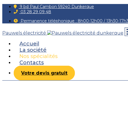
9 bd Paul Cambon 59240 Dunkerque
03 28 29 09 48
Permanence téléphonique : 8h00-12h00 / 13h30-17h
Pauwels électricité
Accueil
La société
Nos spécialités
Contacts
Votre devis gratuit
Installation éclairages
Créez une Ambiance Lumineuse et Sécurisée avec Pauwe