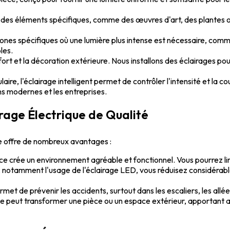
r des éléments spécifiques, comme des œuvres d'art, des plantes o
ones spécifiques où une lumière plus intense est nécessaire, comme
les.
onfort et la décoration extérieure. Nous installons des éclairages po
aire, l'éclairage intelligent permet de contrôler l'intensité et la c
ns modernes et les entreprises.
irage Électrique de Qualité
ée offre de nombreux avantages :
 crée un environnement agréable et fonctionnel. Vous pourrez lire,
notamment l'usage de l'éclairage LED, vous réduisez considérab
met de prévenir les accidents, surtout dans les escaliers, les allé
e peut transformer une pièce ou un espace extérieur, apportant ain